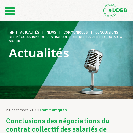
Contact
FR
DE
|
ACTUALITÉS
|
NEWS
|
COMMUNIQUÉS
|
CONCLUSIONS
DES NÉGOCIATIONS DU CONTRAT COLLECTIF DES SALARIÉS DE ROTAREX
GROUP
Actualités
Le LCGB
Structures syndicales
Assistance au Travail
21 décembre 2018
Communiqués
Conclusions des négociations du
Vos droits
contrat collectif des salariés de