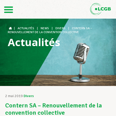
Contact
FR
DE
|
ACTUALITÉS
|
NEWS
|
DIVERS
|
CONTERN SA –
RENOUVELLEMENT DE LA CONVENTION COLLECTIVE
Actualités
Le LCGB
Structures syndicales
Assistance au Travail
2 mai 2019
Divers
Contern SA – Renouvellement de la
Vos droits
convention collective