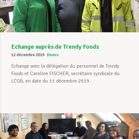
Assistance en vie privée
Développement professionnel
Echange auprès de Trendy Foods
12 décembre 2019
Divers
Devenir Membre
Echange avec la délégation du personnel de Trendy
Foods et Caroline FISCHER, secrétaire syndicale du
LCGB, en date du 11 décembre 2019.
Actualités