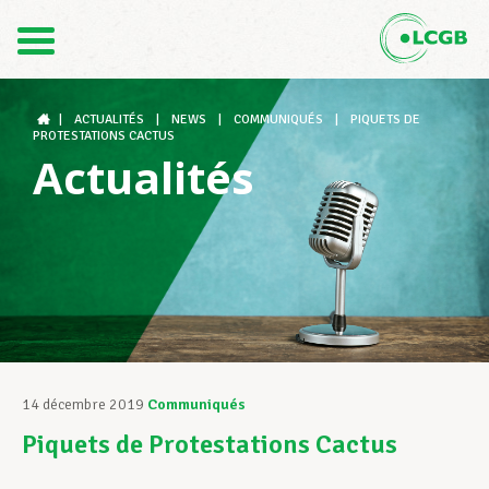
Contact
FR
DE
|
ACTUALITÉS
|
NEWS
|
COMMUNIQUÉS
|
PIQUETS DE
PROTESTATIONS CACTUS
Actualités
Le LCGB
Structures syndicales
Assistance au Travail
14 décembre 2019
Communiqués
Piquets de Protestations Cactus
Vos droits