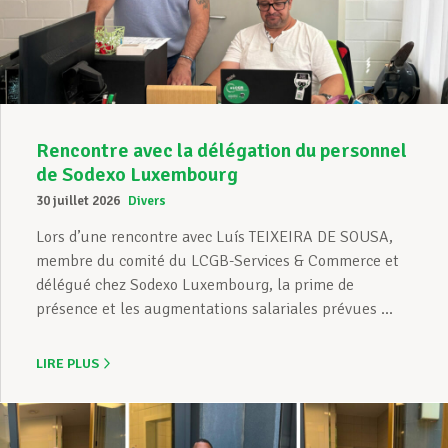
Assistance en vie privée
Développement professionnel
Rencontre avec la délégation du personnel
de Sodexo Luxembourg
30 juillet 2026
Divers
Devenir Membre
Lors d’une rencontre avec Luís TEIXEIRA DE SOUSA,
membre du comité du LCGB-Services & Commerce et
délégué chez Sodexo Luxembourg, la prime de
Actualités
présence et les augmentations salariales prévues ...
LIRE PLUS