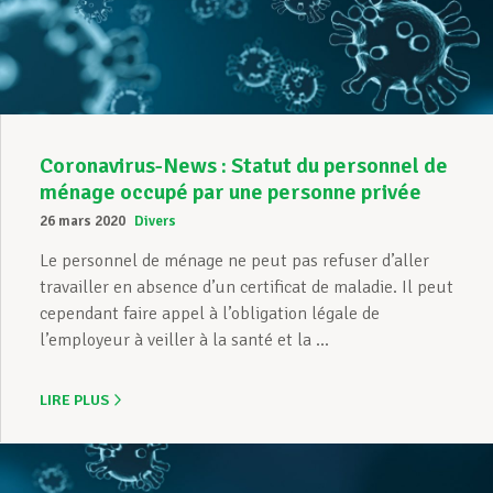
Assistance en vie privée
Développement professionnel
Coronavirus-News : Statut du personnel de
ménage occupé par une personne privée
26 mars 2020
Divers
Devenir Membre
Le personnel de ménage ne peut pas refuser d’aller
travailler en absence d’un certificat de maladie. Il peut
cependant faire appel à l’obligation légale de
Actualités
l’employeur à veiller à la santé et la ...
LIRE PLUS