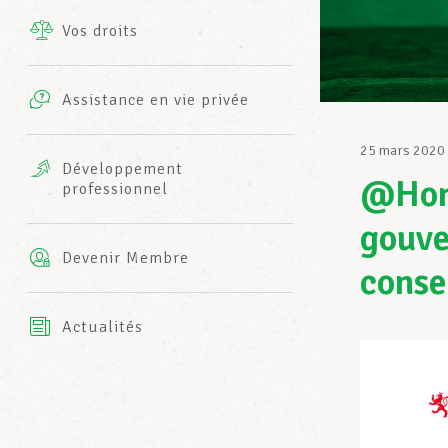
Vos droits
Prestations complémentaires
Charte
Photos
Assistance en vie privée
Harmonie Mutuelle
Bureaux INFO-CENTER
25 mars 2020
Vidéos
Développement
@Hom
professionnel
Assurance AXA
L’équipe LCGB
gouve
Devenir Membre
conse
Actualités