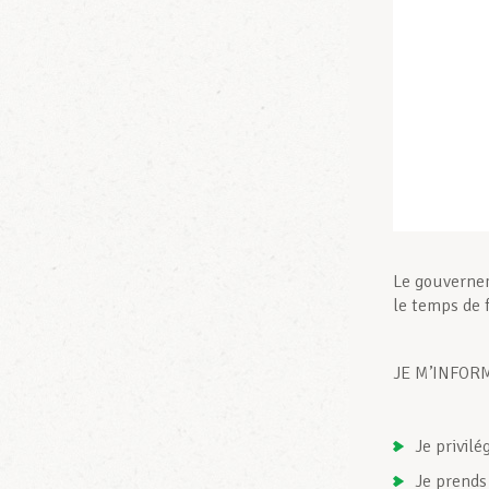
Le gouvernem
le temps de f
JE M’INFOR
Je privilé
Je prends