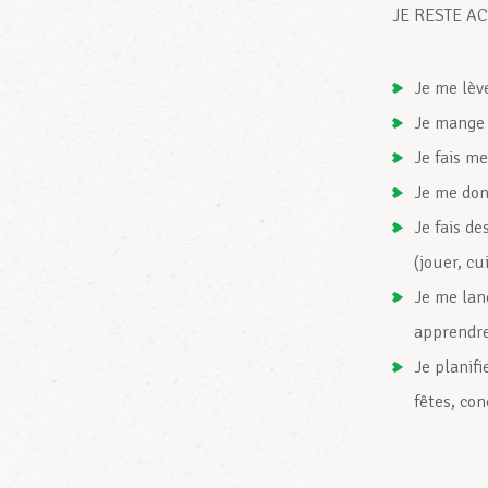
JE RESTE AC
Je me lèv
Je mange 
Je fais me
Je me donn
Je fais de
(jouer, cu
Je me lan
apprendre
Je planif
fêtes, con