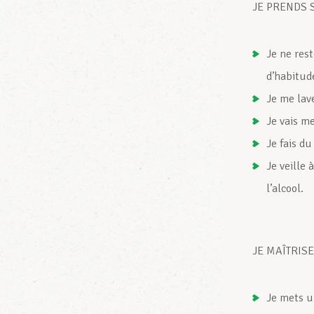
JE PRENDS 
Je ne res
d’habitud
Je me lav
Je vais m
Je fais du
Je veille 
l’alcool.
JE MAÎTRIS
Je mets u