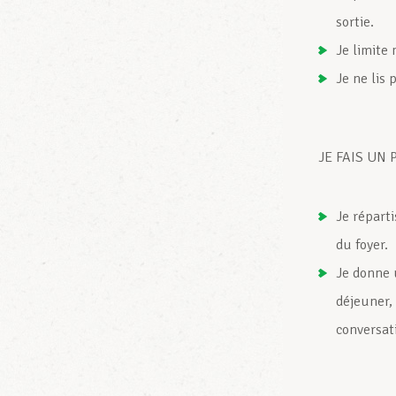
sortie.
Je limite
Je ne lis 
JE FAIS UN
Je répart
du foyer.
Je donne 
déjeuner,
conversati