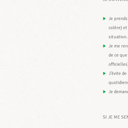
Je prends
colère) et
situation.
Je me ren
de ce que
officielles
J’évite de
quotidiens
Je demand
SI JE ME S