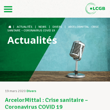
Contact
FR
DE
|
ACTUALITÉS
|
NEWS
|
DIVERS
|
ARCELORMITTAL : CRISE
SANITAIRE – CORONAVIRUS COVID 19
Actualités
Le LCGB
Structures syndicales
Assistance au Travail
19 mars 2020
Divers
ArcelorMittal : Crise sanitaire –
Vos droits
Coronavirus COVID 19