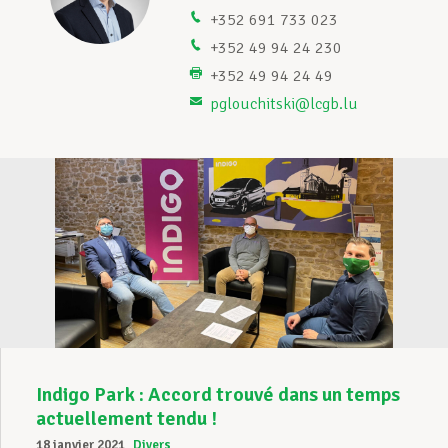
+352 691 733 023
Assistance en vie privée
+352 49 94 24 230
+352 49 94 24 49
lu
pglouchitski@lcgb.lu
Développement professionnel
Devenir Membre
Actualités
Indigo Park : Accord trouvé dans un temps
actuellement tendu !
18 janvier 2021
Divers