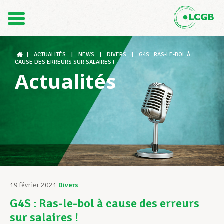
Contact
FR
DE
|
ACTUALITÉS
|
NEWS
|
DIVERS
|
G4S : RAS-LE-BOL À
CAUSE DES ERREURS SUR SALAIRES !
Actualités
Le LCGB
Structures syndicales
Assistance au Travail
19 février 2021
Divers
G4S : Ras-le-bol à cause des erreurs
Vos droits
sur salaires !