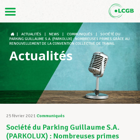
Contact
FR
DE
|
ACTUALITÉS
|
NEWS
|
COMMUNIQUÉS
|
SOCIÉTÉ DU
PARKING GUILLAUME S.A. (PARKOLUX) : NOMBREUSES PRIMES GRÂCE AU
RENOUVELLEMENT DE LA CONVENTION COLLECTIVE DE TRAVAIL
Actualités
Le LCGB
Structures syndicales
Assistance au Travail
25 février 2021
Communiqués
Société du Parking Guillaume S.A.
Vos droits
(PARKOLUX) : Nombreuses primes