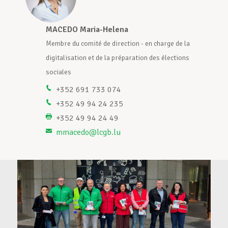
Assistance en vie privée
MACEDO Maria-Helena
M
de la
Membre du comité de direction - en charge de la
M
tions
digitalisation et de la préparation des élections
d
Développement professionnel
sociales
s
+352 691 733 074
+352 49 94 24 235
Devenir Membre
+352 49 94 24 49
mmacedo@lcgb.lu
Actualités