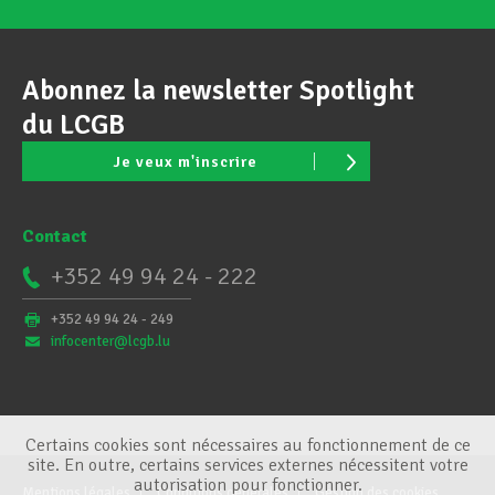
Abonnez la newsletter Spotlight
du LCGB
Je veux m'inscrire
Contact
+352 49 94 24 - 222
+352 49 94 24 - 249
infocenter@lcgb.lu
Certains cookies sont nécessaires au fonctionnement de ce
site. En outre, certains services externes nécessitent votre
autorisation pour fonctionner.
Mentions légales
Conditions générales
Gestion des cookies