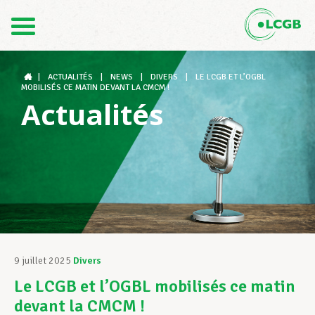
Contact
FR
DE
|
ACTUALITÉS
|
NEWS
|
DIVERS
|
LE LCGB ET L’OGBL
MOBILISÉS CE MATIN DEVANT LA CMCM !
Actualités
Le LCGB
Structures syndicales
Assistance au Travail
9 juillet 2025
Divers
Le LCGB et l’OGBL mobilisés ce matin
Vos droits
devant la CMCM !