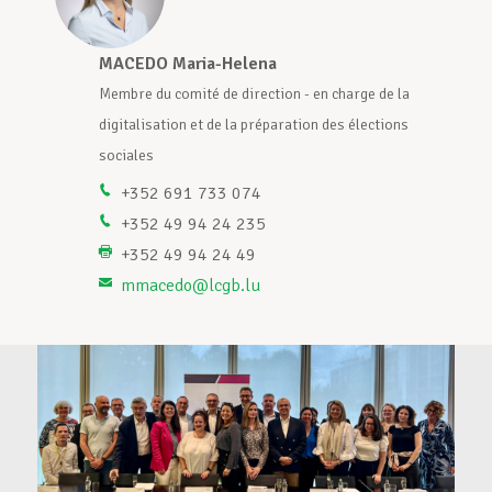
Assistance en vie privée
MACEDO Maria-Helena
M
de la
Membre du comité de direction - en charge de la
M
tions
digitalisation et de la préparation des élections
d
Développement professionnel
sociales
s
+352 691 733 074
+352 49 94 24 235
Devenir Membre
+352 49 94 24 49
mmacedo@lcgb.lu
Actualités