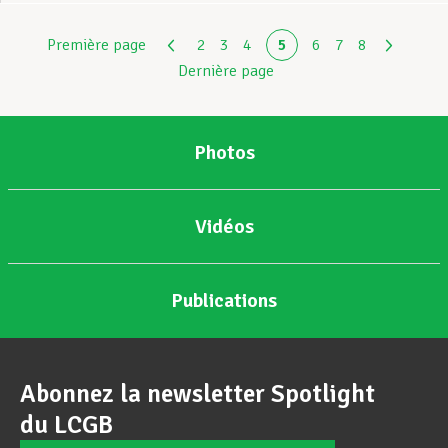
Première page
2
3
4
5
6
7
8
Dernière page
Photos
Vidéos
Publications
Abonnez la newsletter Spotlight
du LCGB