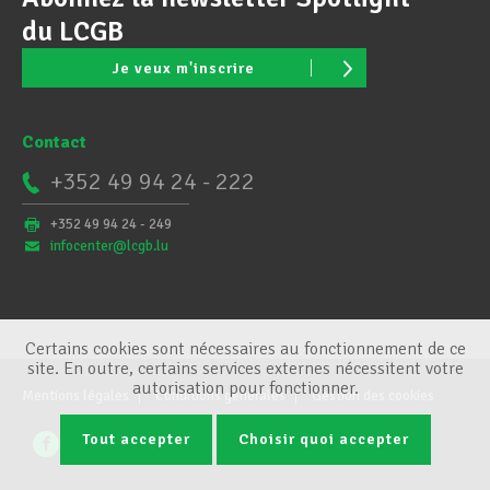
du LCGB
Je veux m'inscrire
Contact
+352 49 94 24 - 222
+352 49 94 24 - 249
infocenter@lcgb.lu
Certains cookies sont nécessaires au fonctionnement de ce
site. En outre, certains services externes nécessitent votre
autorisation pour fonctionner.
Mentions légales
Conditions générales
Gestion des cookies
Tout accepter
Choisir quoi accepter