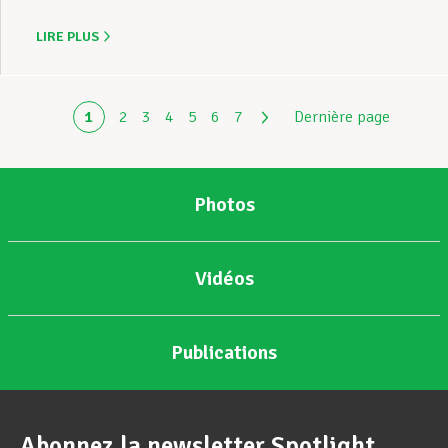
LIRE PLUS
1
2
3
4
5
6
7
Dernière page
Photos
Vidéos
Publications
Abonnez la newsletter Spotlight