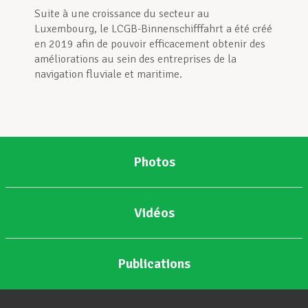
Suite à une croissance du secteur au
Luxembourg, le LCGB-Binnenschifffahrt a été créé
Assistance en vie privée
en 2019 afin de pouvoir efficacement obtenir des
améliorations au sein des entreprises de la
navigation fluviale et maritime.
Développement professionnel
Devenir Membre
Photos
Actualités
Vidéos
Publications