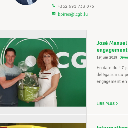
+352 691 733 076
bpires@lcgb.lu
José Manuel
engagement
19 juin 2019
Dive
En date du 17 j
délégation du p
engagement en t
LIRE PLUS
Information