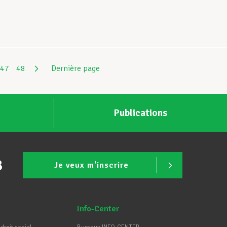
47
48
Dernière page
Publications
B
Je veux m'inscrire
Info-Center