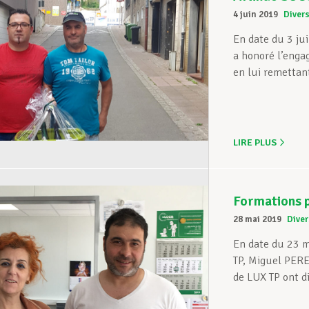
4 juin 2019
Diver
En date du 3 j
a honoré l’eng
en lui remettan
LIRE PLUS
Formations 
28 mai 2019
Diver
En date du 23 m
TP, Miguel PER
de LUX TP ont di