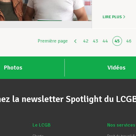
LIRE PLUS
Première page
42
43
44
45
46
Photos
Vidéos
ez la newsletter Spotlight du LCG
Le LCGB
Nos services