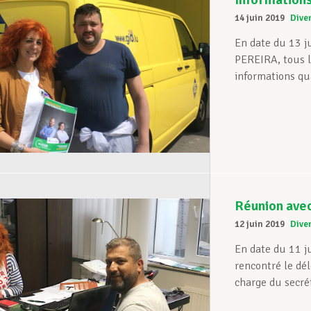
14 juin 2019
Dive
En date du 13 
PEREIRA, tous l
informations qu
Réunion avec
12 juin 2019
Dive
En date du 11 j
rencontré le dé
charge du secréta