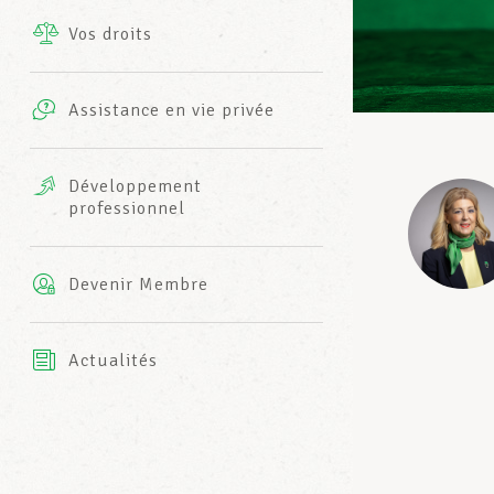
Vos droits
Prestations complémentaires
Charte
Photos
Assistance en vie privée
Harmonie Mutuelle
Bureaux INFO-CENTER
Vidéos
Développement
professionnel
Assurance AXA
L’équipe LCGB
Devenir Membre
Actualités