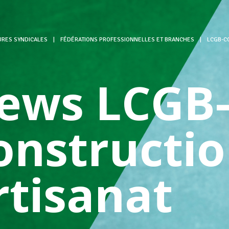
URES SYNDICALES
|
FÉDÉRATIONS PROFESSIONNELLES ET BRANCHES
|
LCGB-C
ews LCGB
onstructio
rtisanat