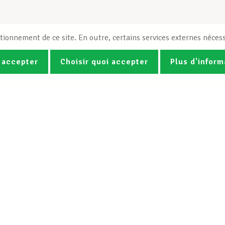
tionnement de ce site. En outre, certains services externes nécess
 accepter
Choisir quoi accepter
Plus d'inform
Photos
Vidéos
ez la newsletter Spotlight du LCG