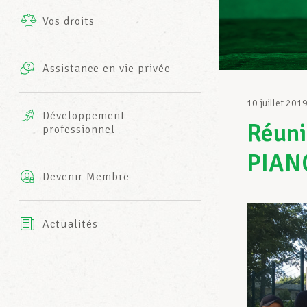
Vos droits
Prestations complémentaires
Charte
Photos
Assistance en vie privée
Harmonie Mutuelle
Bureaux INFO-CENTER
10 juillet 201
Vidéos
Développement
Réuni
professionnel
Assurance AXA
L’équipe LCGB
PIAN
Devenir Membre
Actualités