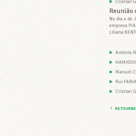
Cristian 
Reunião 
No dia 4 de 
empresa PIAN
Liliana BENT
António 
HAMIDOVI
Manuel C
Rui FARI
Cristian
RETOURNER