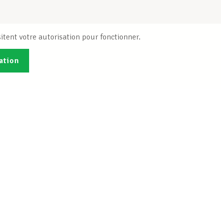
itent votre autorisation pour fonctionner.
ation
Publications
B
Je veux m'inscrire