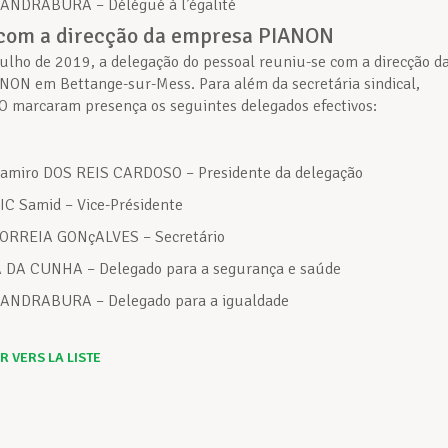
GANDRABURA – Délégué à l’égalité
com a direcção da empresa PIANON
Julho de 2019, a delegação do pessoal reuniu-se com a direcção d
ON em Bettange-sur-Mess. Para além da secretária sindical,
O marcaram presença os seguintes delegados efectivos:
Ramiro DOS REIS CARDOSO – Presidente da delegação
C Samid – Vice-Présidente
ORREIA GONçALVES – Secretário
A DA CUNHA – Delegado para a segurança e saúde
 GANDRABURA – Delegado para a igualdade
 VERS LA LISTE