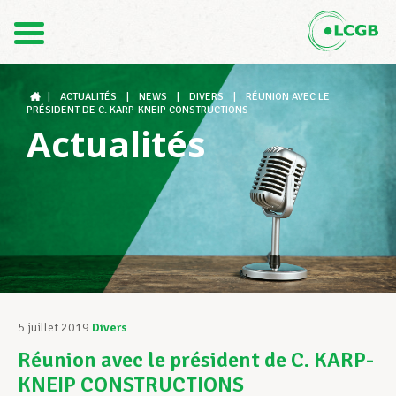
Contact
FR
DE
|
ACTUALITÉS
|
NEWS
|
DIVERS
|
RÉUNION AVEC LE
PRÉSIDENT DE C. KARP-KNEIP CONSTRUCTIONS
Actualités
Le LCGB
Structures syndicales
Assistance au Travail
5 juillet 2019
Divers
Réunion avec le président de C. KARP-
Vos droits
KNEIP CONSTRUCTIONS