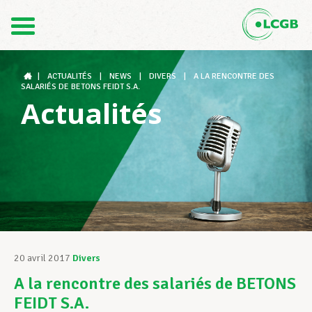
Contact
FR
DE
|
ACTUALITÉS
|
NEWS
|
DIVERS
|
A LA RENCONTRE DES
SALARIÉS DE BETONS FEIDT S.A.
Actualités
Le LCGB
Structures syndicales
Assistance au Travail
20 avril 2017
Divers
A la rencontre des salariés de BETONS
Vos droits
FEIDT S.A.