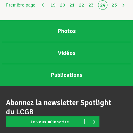
Première page
19
20
21
22
23
24
25
Photos
Vidéos
Publications
Abonnez la newsletter Spotlight
du LCGB
Je veux m'inscrire