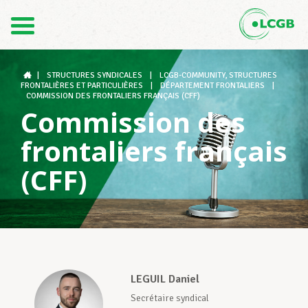
1
Contact
FR
DE
|
STRUCTURES SYNDICALES
|
LCGB-COMMUNITY, STRUCTURES
FRONTALIÈRES ET PARTICULIÈRES
|
DÉPARTEMENT FRONTALIERS
|
COMMISSION DES FRONTALIERS FRANÇAIS (CFF)
Commission des
Le LCGB
frontaliers français
(CFF)
Structures syndicales
Assistance au Travail
LEGUIL Daniel
Vos droits
Secrétaire syndical