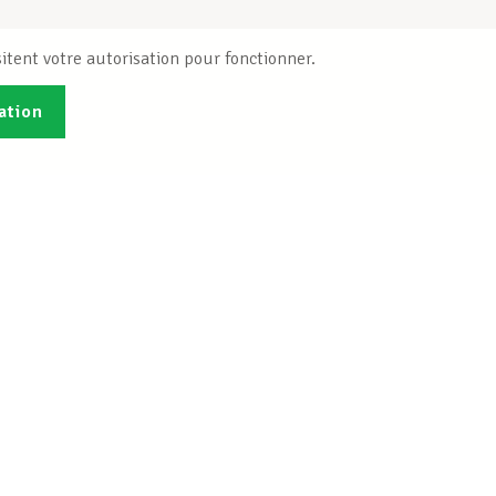
itent votre autorisation pour fonctionner.
ation
Publications
B
Je veux m'inscrire
Info-Center