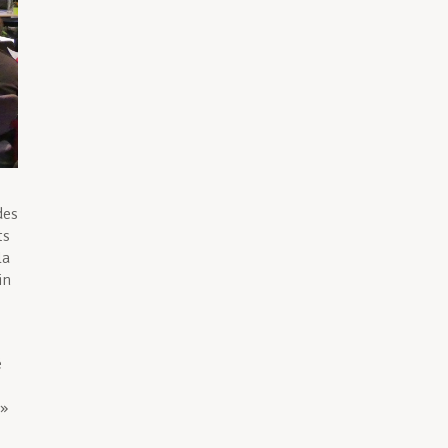
des
ts
la
in
é
 »