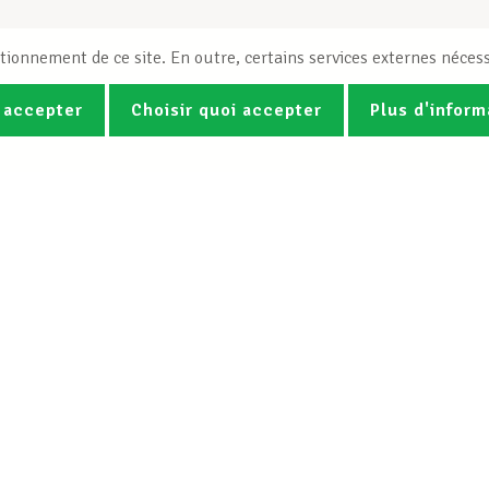
tionnement de ce site. En outre, certains services externes nécess
 accepter
Choisir quoi accepter
Plus d'inform
Photos
Vidéos
ez la newsletter Spotlight du LCG
Le LCGB
Nos services