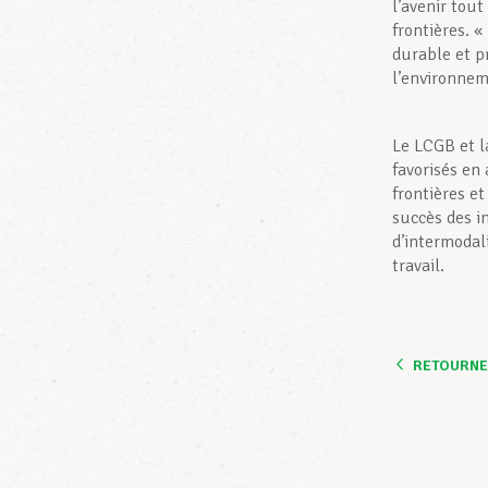
l’avenir tou
frontières. «
durable et pr
l’environnem
Le LCGB et l
favorisés en
frontières e
succès des in
d’intermodali
travail.
RETOURNER