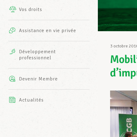
Vos droits
Prestations complémentaires
Charte
Photos
Assistance en vie privée
Harmonie Mutuelle
Bureaux INFO-CENTER
3 octobre 201
Vidéos
Développement
Mobil
professionnel
Assurance AXA
L’équipe LCGB
d’imp
Devenir Membre
Actualités