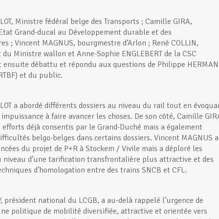
LOT, Ministre fédéral belge des Transports ; Camille GIRA,
’Etat Grand-ducal au Développement durable et des
res ; Vincent MAGNUS, bourgmestre d’Arlon ; René COLLIN,
t du Ministre wallon et Anne-Sophie ENGLEBERT de la CSC
t ensuite débattu et répondu aux questions de Philippe HERMAN
RTBF) et du public.
LOT a abordé différents dossiers au niveau du rail tout en évoqua
 impuissance à faire avancer les choses. De son côté, Camille GIR
s efforts déjà consentis par le Grand-Duché mais a également
difficultés belgo-belges dans certains dossiers. Vincent MAGNUS a
ancées du projet de P+R à Stockem / Vivile mais a déploré les
u niveau d’une tarification transfrontalière plus attractive et des
chniques d’homologation entre des trains SNCB et CFL.
, président national du LCGB, a au-delà rappelé l’urgence de
e politique de mobilité diversifiée, attractive et orientée vers