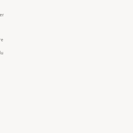
er
re
du