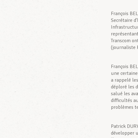
François BEL
Secrétaire d
Infrastructu
représentan
Transcom on
(journaliste 
François BEL
une certaine
a rappelé le
déploré les 
salué les av
difficultés a
problèmes te
Patrick DURY
développer un