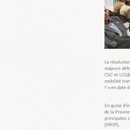
La résolutio
majeurs défis
CSC et LCGB 
mobilité tra
? » en date 
En guise d’i
de la Provin
principales 
(SMOT).