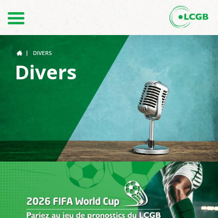
Contact
FR
DE
|
DIVERS
Divers
Le LCGB
Structures syndicales
Assistance au Travail
Vos droits