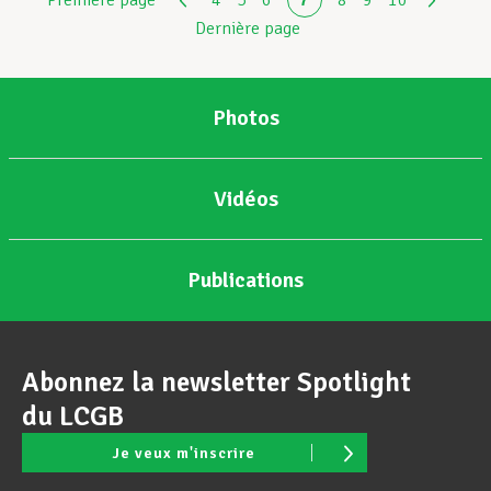
Première page
4
5
6
7
8
9
10
Dernière page
Photos
Vidéos
Publications
Abonnez la newsletter Spotlight
du LCGB
Je veux m'inscrire