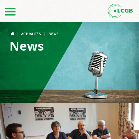
Contact
FR
DE
|
ACTUALITÉS
|
NEWS
News
Le LCGB
Structures syndicales
Assistance au Travail
Vos droits