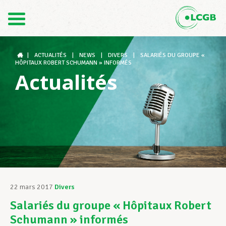
Contact
FR
DE
|
ACTUALITÉS
|
NEWS
|
DIVERS
|
SALARIÉS DU GROUPE «
HÔPITAUX ROBERT SCHUMANN » INFORMÉS
Actualités
Le LCGB
Structures syndicales
Assistance au Travail
22 mars 2017
Divers
Salariés du groupe « Hôpitaux Robert
Vos droits
Schumann » informés