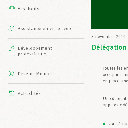
Vos droits
Prestations complémentaires
Charte
Photos
Assistance en vie privée
Harmonie Mutuelle
3 novembre 2016
Bureaux INFO-CENTER
Vidéos
Délégation
Développement
professionnel
Assurance AXA
L’équipe LCGB
Toutes les e
Devenir Membre
occupant min
en place une
Actualités
Une délégati
appelés « dé
sont élus 