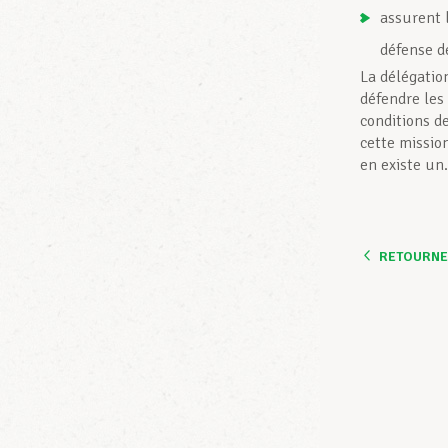
assurent 
défense de
La délégatio
défendre les
conditions de
cette missio
en existe un.
RETOURNER