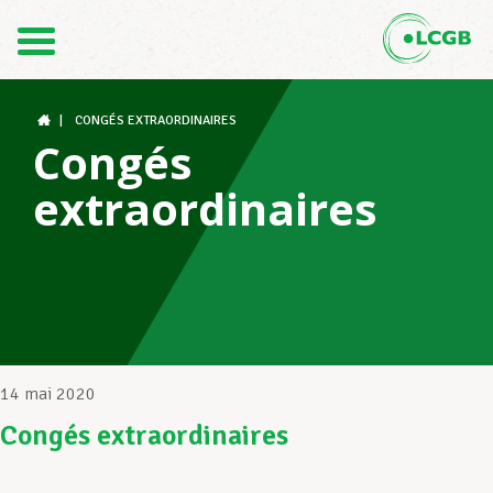
Contact
FR
DE
|
CONGÉS EXTRAORDINAIRES
Congés
extraordinaires
Le LCGB
Structures syndicales
Assistance au Travail
14 mai 2020
Congés extraordinaires
Vos droits