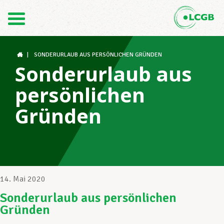
Kontakt
DE
FR
|
SONDERURLAUB AUS PERSÖNLICHEN GRÜNDEN
Sonderurlaub aus
persönlichen
Der LCGB
Gründen
Gewerkschaftsstrukturen
Unterstützung im Arbeitsalltag
14. Mai 2020
Sonderurlaub aus persönlichen
Gründen
Ihre Rechte