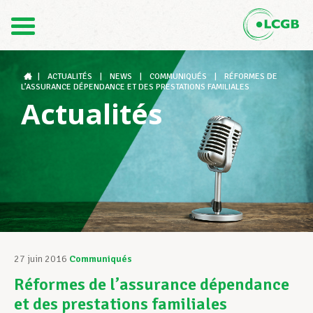
Contact
FR
DE
|
ACTUALITÉS
|
NEWS
|
COMMUNIQUÉS
|
RÉFORMES DE
L’ASSURANCE DÉPENDANCE ET DES PRESTATIONS FAMILIALES
Actualités
Le LCGB
Structures syndicales
Assistance au Travail
27 juin 2016
Communiqués
Réformes de l’assurance dépendance
Vos droits
et des prestations familiales