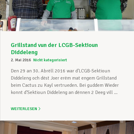
Unterstützung im Privatleben
Berufliche Weiterentwicklung
Grillstand vun der LCGB-Sektioun
Diddeleng
2. Mai 2016
Nicht kategorisiert
Mitglied werden
Den 29 an 30. Abrëll 2016 war d’LCGB-Sektioun
Diddeleng och dëst Joer erëm mat engem Grillstand
beim Cactus zu Kayl vertrueden. Bei guddem Wieder
Aktuell
konnt d’Sektioun Diddeleng an dënnen 2 Deeg vill ...
WEITERLESEN