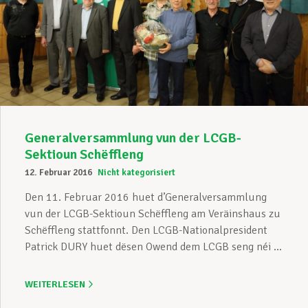
Generalversammlung vun der LCGB-
Sektioun Schëffleng
12. Februar 2016
Nicht kategorisiert
Den 11. Februar 2016 huet d’Generalversammlung
vun der LCGB-Sektioun Schëffleng am Veräinshaus zu
Schëffleng stattfonnt. Den LCGB-Nationalpresident
Patrick DURY huet dësen Owend dem LCGB seng néi ...
WEITERLESEN