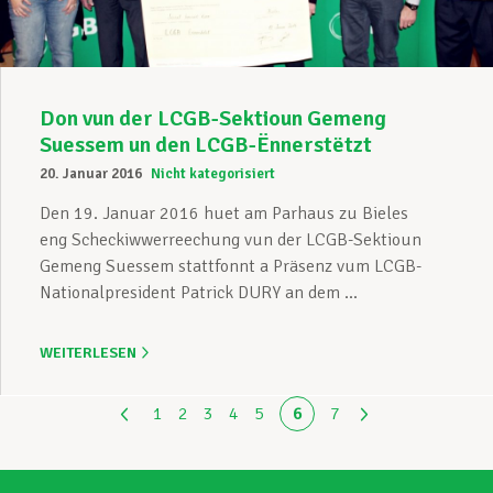
Don vun der LCGB-Sektioun Gemeng
Suessem un den LCGB-Ënnerstëtzt
20. Januar 2016
Nicht kategorisiert
Den 19. Januar 2016 huet am Parhaus zu Bieles
eng Scheckiwwerreechung vun der LCGB-Sektioun
Gemeng Suessem stattfonnt a Präsenz vum LCGB-
Nationalpresident Patrick DURY an dem ...
WEITERLESEN
1
2
3
4
5
6
7