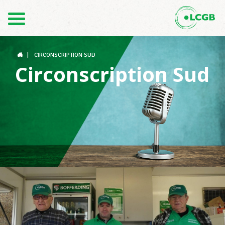
Kontakt
DE
FR
|
CIRCONSCRIPTION SUD
Circonscription Sud
Der LCGB
Gewerkschaftsstrukturen
Unterstützung im Arbeitsalltag
Ihre Rechte