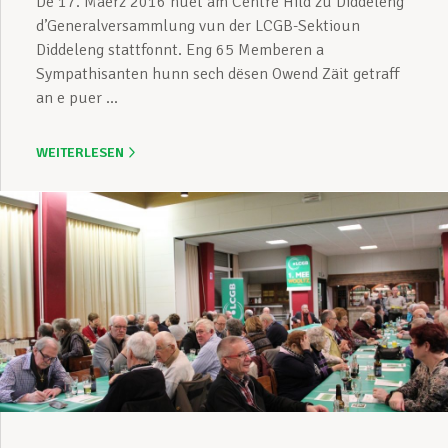
De 17. Mäerz 2016 huet am Centre Hild zu Diddeleng
d’Generalversammlung vun der LCGB-Sektioun
Diddeleng stattfonnt. Eng 65 Memberen a
Sympathisanten hunn sech dësen Owend Zäit getraff
an e puer ...
WEITERLESEN