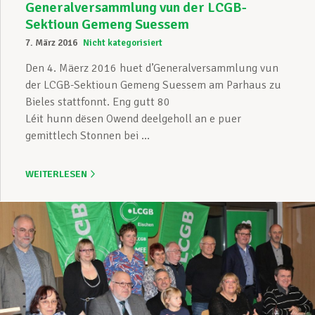
Generalversammlung vun der LCGB-
Sektioun Gemeng Suessem
7. März 2016
Nicht kategorisiert
Den 4. Mäerz 2016 huet d’Generalversammlung vun
der LCGB-Sektioun Gemeng Suessem am Parhaus zu
Bieles stattfonnt. Eng gutt 80
Léit hunn dësen Owend deelgeholl an e puer
gemittlech Stonnen bei ...
WEITERLESEN