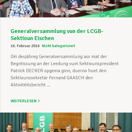
Generalversammlung vun der LCGB-
Sektioun Eischen
16. Februar 2016
Nicht kategorisiert
Déi desjähreg Generalversammlung ass mat der
Begréissung an der Leedung vum Sektiounspresident
Patrick DECKER opgema ginn, duerno huet den
Sektiounssekretär Fernand GAASCH den
Aktivitéitsbericht ...
WEITERLESEN