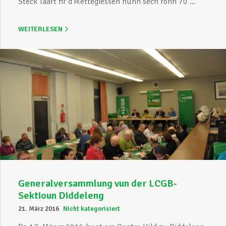
Stéck Taart fir d’Mëttegiessen hunn sech ronn 70 ...
WEITERLESEN
Generalversammlung vun der LCGB-
Sektioun Diddeleng
21. März 2016
Nicht kategorisiert