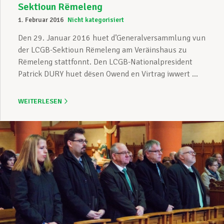
Sektioun Rëmeleng
1. Februar 2016
Nicht kategorisiert
Den 29. Januar 2016 huet d’Generalversammlung vun
der LCGB-Sektioun Rëmeleng am Veräinshaus zu
Rëmeleng stattfonnt. Den LCGB-Nationalpresident
Patrick DURY huet dësen Owend en Virtrag iwwert ...
WEITERLESEN