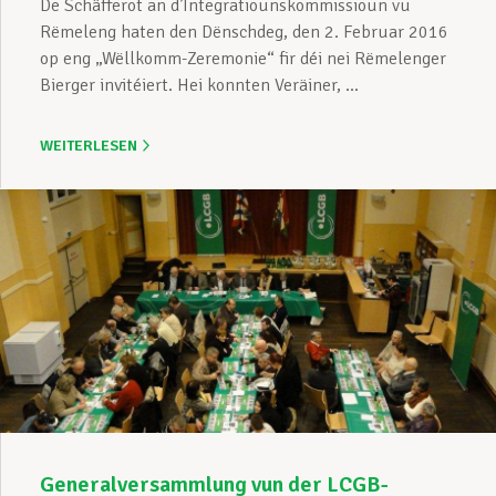
De Schäfferot an d’Integratiounskommissioun vu
Rëmeleng haten den Dënschdeg, den 2. Februar 2016
op eng „Wëllkomm-Zeremonie“ fir déi nei Rëmelenger
Bierger invitéiert. Hei konnten Veräiner, ...
WEITERLESEN
Generalversammlung vun der LCGB-