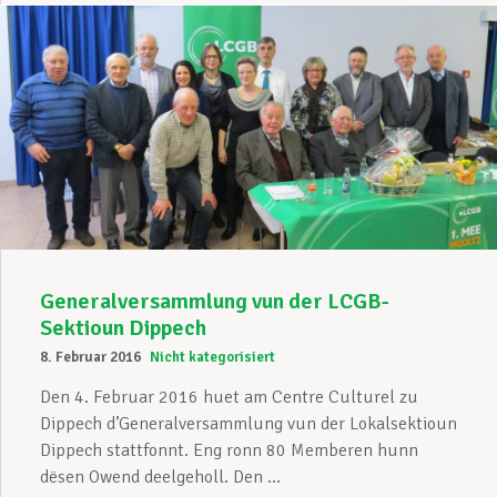
Generalversammlung vun der LCGB-
Sektioun Dippech
8. Februar 2016
Nicht kategorisiert
Den 4. Februar 2016 huet am Centre Culturel zu
Dippech d’Generalversammlung vun der Lokalsektioun
Dippech stattfonnt. Eng ronn 80 Memberen hunn
dësen Owend deelgeholl. Den ...