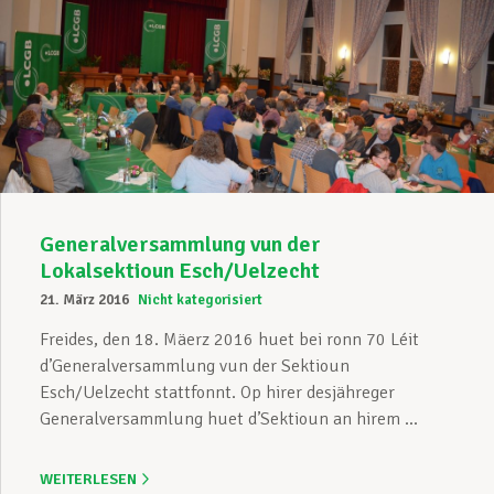
Generalversammlung vun der
Lokalsektioun Esch/Uelzecht
21. März 2016
Nicht kategorisiert
Freides, den 18. Mäerz 2016 huet bei ronn 70 Léit
d’Generalversammlung vun der Sektioun
Esch/Uelzecht stattfonnt. Op hirer desjähreger
Generalversammlung huet d’Sektioun an hirem ...
WEITERLESEN