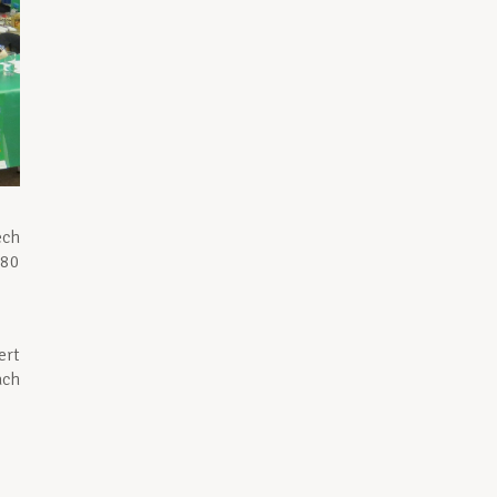
ch
 80
ert
ach