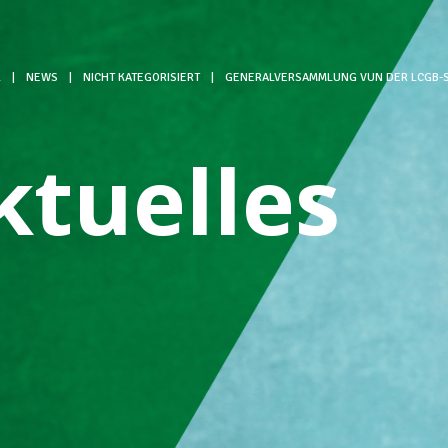
L
|
NEWS
|
NICHT KATEGORISIERT
|
GENERALVERSAMMLUNG VUN DER LCGB-S
ktuelles