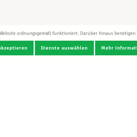
e Website ordnungsgemäß funktioniert. Darüber hinaus benötigen e
akzeptieren
Dienste auswählen
Mehr Informat
Fotos
Videos
CGB-Newsletter Spotlight abonnie