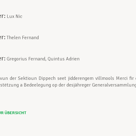
er:
Lux Nic
er:
Thelen Fernand
er:
Gregorius Fernand, Quintus Adrien
un der Sektioun Dippech seet jidderengem villmools Merci fir 
stëtzung a Bedeelegung op der desjähreger Generalversammlung
UR ÜBERSICHT