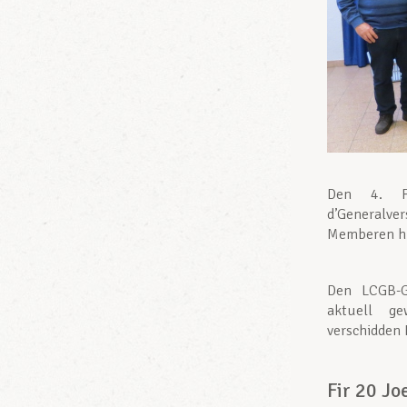
Den 4. F
d’Generalve
Memberen hu
Den LCGB-G
aktuell ge
verschidden
Fir 20 Jo