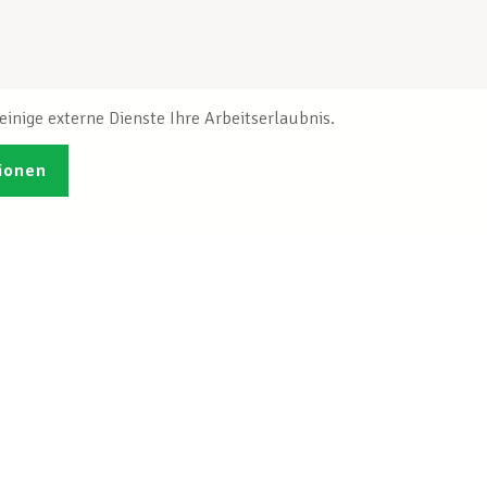
inige externe Dienste Ihre Arbeitserlaubnis.
ionen
Veröffentlichungen
Ich möchte mich
ren
registrieren