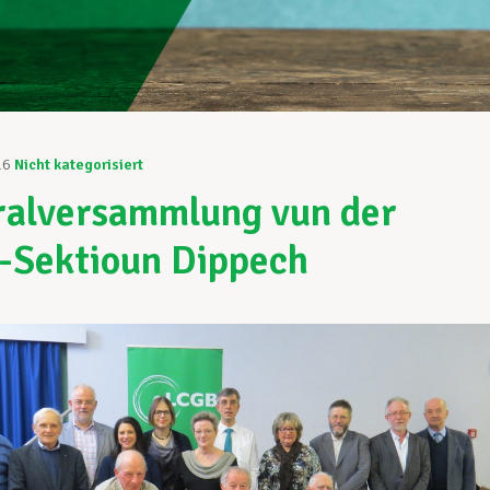
16
Nicht kategorisiert
alversammlung vun der
-Sektioun Dippech