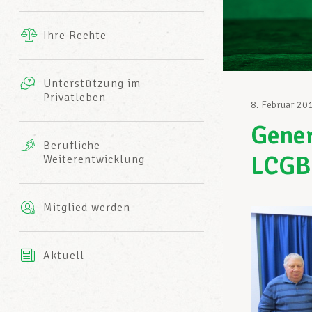
Ergänzende Leistungen
Ihre Rechte
eitbild
Fotos
Unterstützung im
Harmonie Mutuelle
Privatleben
LCGB INFO-CENTER
8. Februar 20
Videos
Gener
Versicherung AXA
Berufliche
Team des LCGBs
LCGB
Weiterentwicklung
Mitglied werden
Aktuell