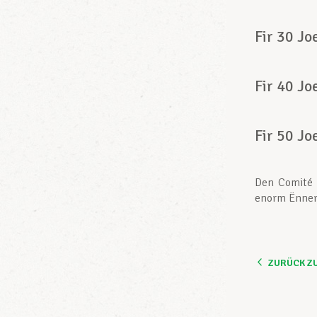
Fir 30 Jo
Fir 40 Jo
Fir 50 Jo
Den Comité v
enorm Ënner
ZURÜCK Z