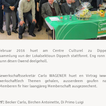
ebruar 2016 huet am Centre Culturel zu Dippe
rsammlung vun der Lokalsektioun Dippech stattfonnt. Eng ronn
nn dësen Owend deelgeholl.
ewerkschaftssekretär Carlo WAGENER huet en Virtrag iww
werkschaftlech Themen gehalen, ausserdeem goufen n
 Memberen fir hier laangjäreg Memberschaft ausgezeechent.
er:
Becker Carlo, Birchen Antoinette, Di Primo Luigi