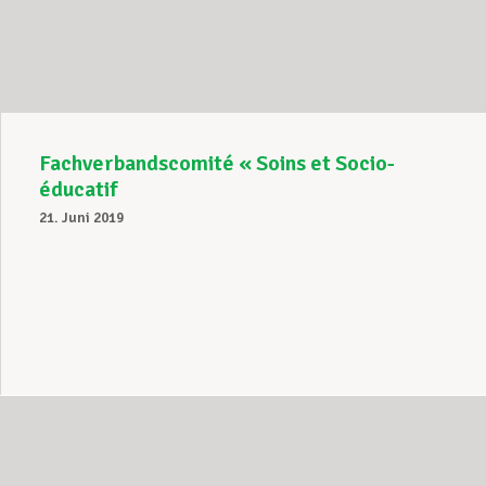
Unterstützung im Privatleben
Berufliche Weiterentwicklung
Fachverbandscomité « Soins et Socio-
éducatif
21. Juni 2019
Mitglied werden
Aktuell