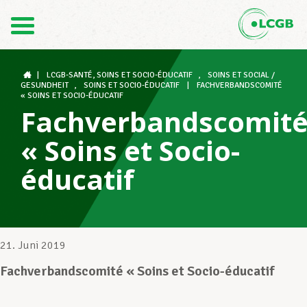
Kontakt
DE
FR
|
LCGB-SANTÉ, SOINS ET SOCIO-ÉDUCATIF
,
SOINS ET SOCIAL /
GESUNDHEIT
,
SOINS ET SOCIO-ÉDUCATIF
|
FACHVERBANDSCOMITÉ
« SOINS ET SOCIO-ÉDUCATIF
Fachverbandscomit
Der LCGB
« Soins et Socio-
éducatif
Gewerkschaftsstrukturen
Unterstützung im Arbeitsalltag
21. Juni 2019
Fachverbandscomité « Soins et Socio-éducatif
Ihre Rechte