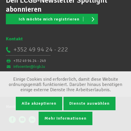
Den LCGB-Newsletter Spotlight
abonnieren
Ich möchte mich registrieren
Kontakt
+352 49 94 24 - 222
+352 49 94 24 - 249
infocenter@lcgb.lu
Einige Cookies sind erforderlich, damit diese Website
ordnungsgemäß funktioniert. Darüber hinaus benötigen
einige externe Dienste Ihre Arbeitserlaubnis.
Alle akzeptieren
Dienste auswählen
Mentions légales
Conditions générales
Cookie-Verwaltung
Mehr Informationen