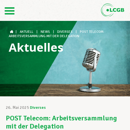
Kontakt
DE
FR
|
AKTUELL
|
NEWS
|
DIVERSES
|
POST TELECOM:
ARBEITSVERSAMMLUNG MIT DER DELEGATION
Aktuelles
Der LCGB
Gewerkschaftsstrukturen
Unterstützung im Arbeitsalltag
26. Mai 2025
Diverses
POST Telecom: Arbeitsversammlung
Ihre Rechte
mit der Delegation