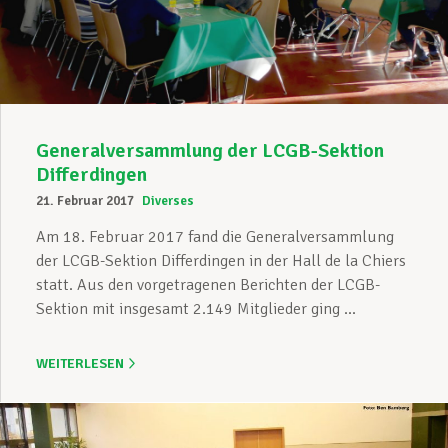
Unterstützung im Privatleben
Berufliche Weiterentwicklung
Generalversammlung der LCGB-Sektion
Differdingen
21. Februar 2017
Diverses
Mitglied werden
Am 18. Februar 2017 fand die Generalversammlung
der LCGB-Sektion Differdingen in der Hall de la Chiers
statt. Aus den vorgetragenen Berichten der LCGB-
Aktuell
Sektion mit insgesamt 2.149 Mitglieder ging ...
WEITERLESEN