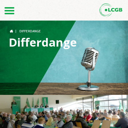
Kontakt
DE
FR
|
DIFFERDANGE
Differdange
Der LCGB
Gewerkschaftsstrukturen
Unterstützung im Arbeitsalltag
Ihre Rechte