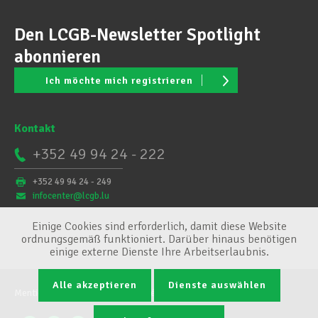
Den LCGB-Newsletter Spotlight
abonnieren
Ich möchte mich registrieren
Kontakt
+352 49 94 24 - 222
+352 49 94 24 - 249
infocenter@lcgb.lu
Einige Cookies sind erforderlich, damit diese Website
ordnungsgemäß funktioniert. Darüber hinaus benötigen
einige externe Dienste Ihre Arbeitserlaubnis.
Alle akzeptieren
Dienste auswählen
Mentions légales
Conditions générales
Cookie-Verwaltung