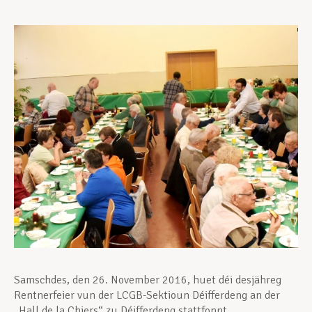
Unterstützung im Privatleben
Berufliche Weiterentwicklung
Mitglied werden
Aktuell
Samschdes, den 26. November 2016, huet déi desjähreg
Rentnerfeier vun der LCGB-Sektioun Déifferdeng an der
„Hall de la Chiers“ zu Déifferdeng stattfonnt.