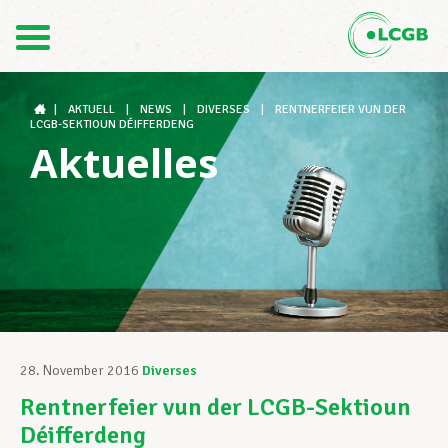
Kontakt
DE
FR
|
AKTUELL
|
NEWS
|
DIVERSES
|
RENTNERFEIER VUN DER
LCGB-SEKTIOUN DÉIFFERDENG
Aktuelles
Der LCGB
Gewerkschaftsstrukturen
Unterstützung im Arbeitsalltag
28. November 2016
Diverses
Rentnerfeier vun der LCGB-Sektioun
Ihre Rechte
Déifferdeng