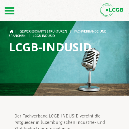
1
Kontakt
DE
FR
|
GEWERKSCHAFTSSTRUKTUREN
|
FACHVERBÄNDE UND
BRANCHEN
|
LCGB-INDUSID
LCGB-INDUSID
Der LCGB
Gewerkschaftsstrukturen
Unterstützung im Arbeitsalltag
Der Fachverband LCGB-INDUSID vereint die
Ihre Rechte
Mitglieder in luxemburgischen Industrie- und
Stahlindustrieunternehmen.