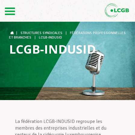
1
Contact
FR
DE
|
STRUCTURES SYNDICALES
|
FÉDÉRATIONS PROFESSIONNELLES
ET BRANCHES
|
LCGB-INDUSID
LCGB-INDUSID
Le LCGB
Structures syndicales
Assistance au Travail
La fédération LCGB-INDUSID regroupe les
Vos droits
membres des entreprises industrielles et du
secteur de la sidérurgie luxembourgeoise.