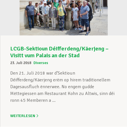
LCGB-Sektioun Déifferdeng/Käerjeng –
Visitt vum Palais an der Stad
23. Juli 2018
Diverses
Den 21. Juli 2018 war d’Sektioun
Déifferdeng/Käerjeng erëm op hirem traditionellem
Dagesausfluch ënnerwee. No engem gudde
Mëttegiessen am Restaurant Kohn zu Altwis, sinn déi
ronn 45 Memberen a ...
WEITERLESEN