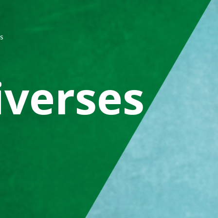
ES
iverses