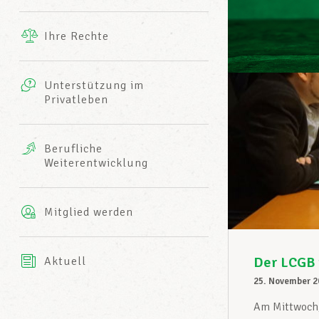
Ergänzende Leistungen
Ihre Rechte
eitbild
Fotos
Unterstützung im
Harmonie Mutuelle
Privatleben
LCGB INFO-CENTER
Videos
Versicherung AXA
Berufliche
Team des LCGBs
Weiterentwicklung
Mitglied werden
Der LCGB 
Aktuell
25. November 2
Am Mittwoch,