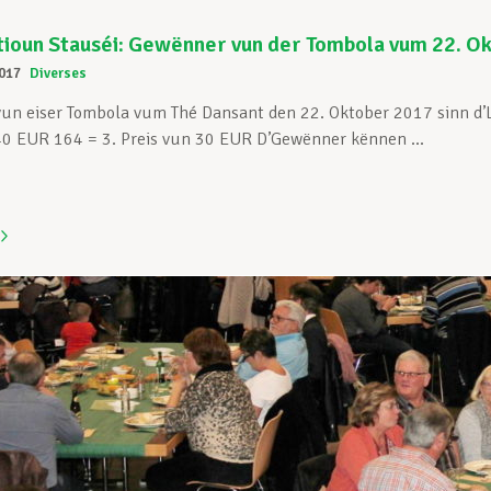
ioun Stauséi: Gewënner vun der Tombola vum 22. O
017
Diverses
un eiser Tombola vum Thé Dansant den 22. Oktober 2017 sinn d
 40 EUR 164 = 3. Preis vun 30 EUR D’Gewënner kënnen ...