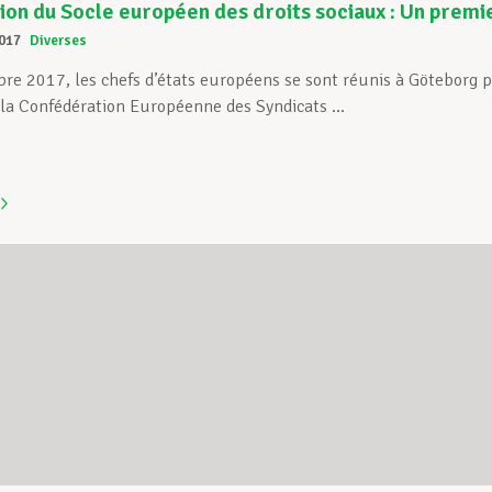
on du Socle européen des droits sociaux : Un premi
017
Diverses
e 2017, les chefs d’états européens se sont réunis à Göteborg p
de la Confédération Européenne des Syndicats ...