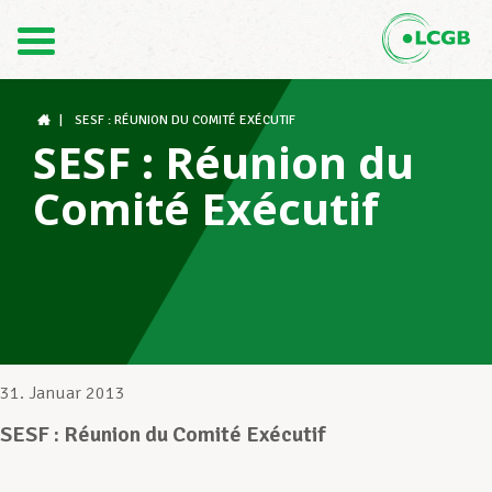
Kontakt
DE
FR
|
SESF : RÉUNION DU COMITÉ EXÉCUTIF
SESF : Réunion du
Comité Exécutif
Der LCGB
Gewerkschaftsstrukturen
Unterstützung im Arbeitsalltag
31. Januar 2013
SESF : Réunion du Comité Exécutif
Ihre Rechte