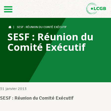
Contact
FR
DE
|
SESF : RÉUNION DU COMITÉ EXÉCUTIF
SESF : Réunion du
Comité Exécutif
Le LCGB
Structures syndicales
Assistance au Travail
31 janvier 2013
SESF : Réunion du Comité Exécutif
Vos droits