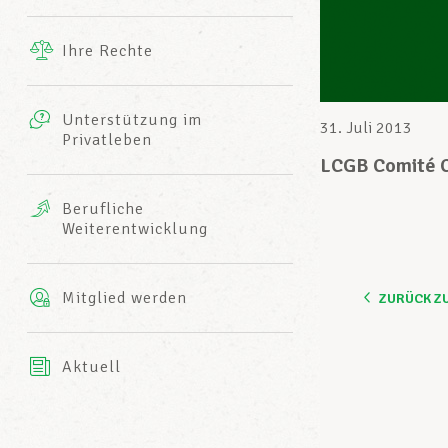
Ergänzende Leistungen
Ihre Rechte
eitbild
Fotos
Unterstützung im
Harmonie Mutuelle
31. Juli 2013
Privatleben
LCGB INFO-CENTER
Videos
LCGB Comité C
Versicherung AXA
Berufliche
Team des LCGBs
Weiterentwicklung
Mitglied werden
ZURÜCK Z
Aktuell