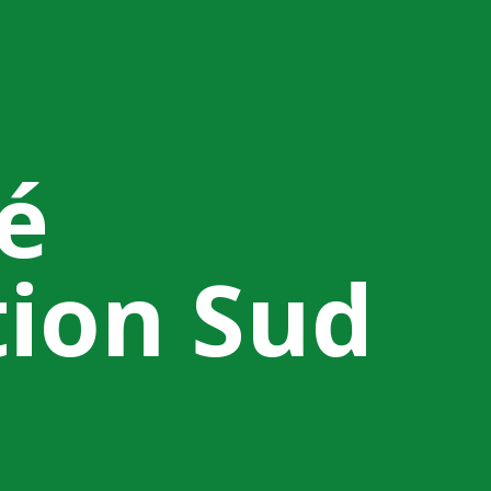
é
tion Sud