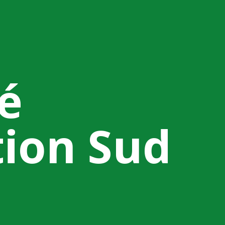
é
tion Sud