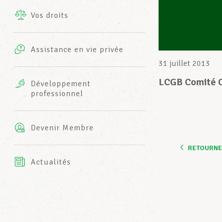
Vos droits
Prestations complémentaires
Charte
Photos
Assistance en vie privée
Harmonie Mutuelle
31 juillet 2013
Bureaux INFO-CENTER
Vidéos
LCGB Comité C
Développement
professionnel
Assurance AXA
L’équipe LCGB
Devenir Membre
RETOURNER
Actualités