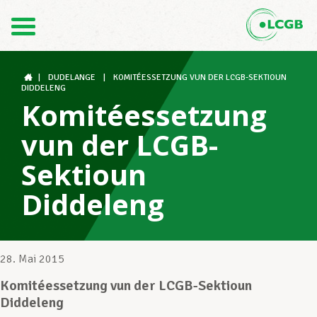
Kontakt
DE
FR
|
DUDELANGE
|
KOMITÉESSETZUNG VUN DER LCGB-SEKTIOUN
DIDDELENG
Komitéessetzung
Der LCGB
vun der LCGB-
Sektioun
Gewerkschaftsstrukturen
Diddeleng
Unterstützung im Arbeitsalltag
28. Mai 2015
Komitéessetzung vun der LCGB-Sektioun
Ihre Rechte
Diddeleng