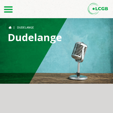
Kontakt
DE
FR
|
DUDELANGE
Dudelange
Der LCGB
Gewerkschaftsstrukturen
Unterstützung im Arbeitsalltag
Ihre Rechte