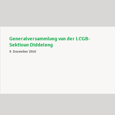
Unterstützung im Privatleben
Berufliche Weiterentwicklung
Generalversammlung vun der LCGB-
Sektioun Diddeleng
9. Dezember 2016
Mitglied werden
Aktuell