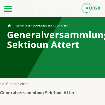
Kontakt
DE
FR
|
GENERALVERSAMMLUNG SEKTIOUN ATTERT
Generalversammlun
Sektioun Attert
Der LCGB
Gewerkschaftsstrukturen
Unterstützung im Arbeitsalltag
12. Oktober 2012
Generalversammlung Sektioun Attert
Ihre Rechte