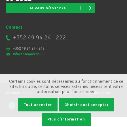
Je veux m'inscrire
Contact
+352 49 94 24 - 222
+352 49 94 24 - 249
infocenter@lcgb.lu
Certains cookies sont nécessaires au fonctionnement de ce
site. En outre, certains services externes nécessitent votre
autorisation pour fonctionner.
Mentions légales
Conditions générales
Gestion des cookies
Tout accepter
Choisir quoi accepter
Plus d'information