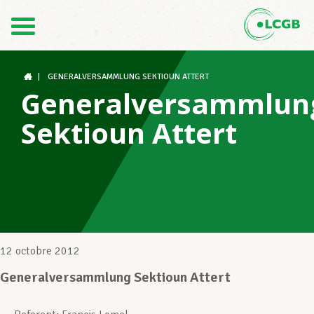
Contact
FR
DE
|
GENERALVERSAMMLUNG SEKTIOUN ATTERT
Generalversammlun
Sektioun Attert
Le LCGB
Structures syndicales
Assistance au Travail
12 octobre 2012
Generalversammlung Sektioun Attert
Vos droits