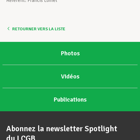
Referent: Francis Lomel
Assistance en vie privée
RETOURNER VERS LA LISTE
Développement professionnel
Photos
Devenir Membre
Vidéos
Actualités
Publications
Abonnez la newsletter Spotlight
du LCGB